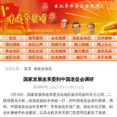
首页
领导题词
会长致辞
老促会动态
文件精神
理论调研
老区心声
招商引资
网上投稿
网上办公
革命老区
老区史话
红岩精神
魅力重庆
老区风采
老区交流
老区论坛
红色旅游
倡仪书
关于本网
当前位置：
首页
-
老促会动态
国家发展改革委到中国老促会调研
发布时间: [2025-03-21 09:23:23]
3月18日，国家发展和改革委员会地区振兴司副司长王心同，二
级巡视员王彬，政策处副处长张超一行，到中国老促会进行座谈、调
研。中国老促会会长支树平、常务副会长曾广超、副会长任正晓、副
会长兼秘书长张建设，以及会机关有关部门负责同志参加了座谈。