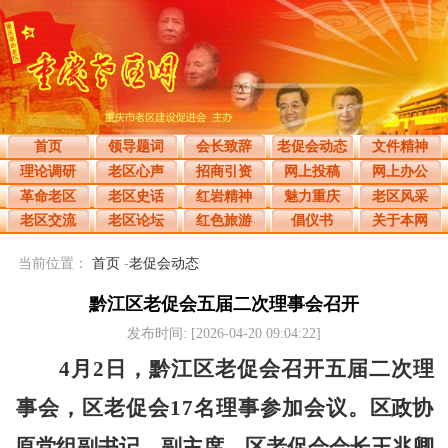
首页
领导题词
会长致辞
老促会动态
文件精神
理论调研
老区心声
招商引资
网上投稿
网上办公
革命老区
老区史话
红岩精神
魅力重庆
老区风采
老区交流
老区论坛
红色旅游
倡仪书
关于本网
当前位置：
首页
-
老促会动态
黔江区老促会五届二次理事会召开
发布时间: [2026-04-20 09:04:22]
4月2日，黔江区老促会召开五届二次理
事会，区老促会17名理事参加会议。
区政协
原党组副书记、副主席、区老促会会长王兆卿