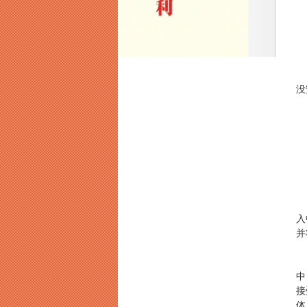
合
1
2
2
没
我
1
2
3
4
2
入
并
因
中
接
体