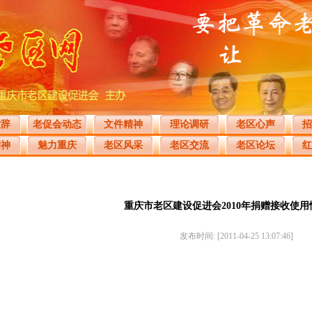
致辞
老促会动态
文件精神
理论调研
老区心声
招
精神
魅力重庆
老区风采
老区交流
老区论坛
红
重庆市老区建设促进会2010年捐赠接收使
发布时间: [2011-04-25 13:07:46]