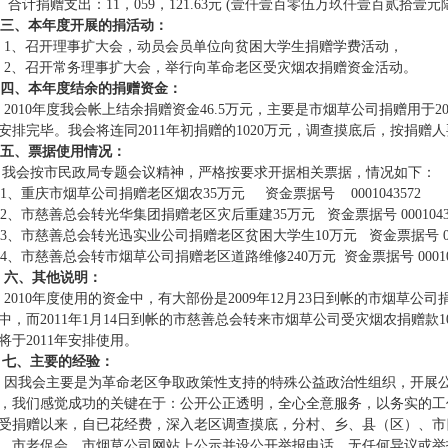
计捐赠支出：11，059，121.63元 (壹仟壹百零伍万玖仟壹百贰拾壹元
三、本年度开展的捐活动：
、召开理事扩大会，动员会员单位向贫困大学生捐赠学费活动，
、召开常务理事扩大会，举行向革命老区受灾烟农捐赠资金活动。
四、本年度结余的捐赠资金：
010年度我会帐上结余捐赠资金46.5万元，主要是市烟草公司捐赠用于2
安排完毕。我会将连同2011年初捐赠的1020万元，调查摸底后，按捐赠
五、票据使用情况：
会按市民政局专题会议精神，严格按要求开据相关票据，情况如下：
、重庆市烟草公司捐赠老区烟农35万元 资金票据号 0001043572
、市慈善总会转光华集团捐赠老区灾后重建35万元 资金票据号 00010435
、市慈善总会转光迅实业公司捐赠老区贫困大学生10万元 资金票据号 0001
、市慈善总会转市烟草公司捐赠老区道路维修240万元 资金票据号 000104
六、其他说明：
010年度使用的资金中，有大部份是2009年12月23日到帐的市烟草公司捐赠
中，而2011年1月14日到帐的市慈善总会转来市烟草公司受灾烟农捐赠款1
将于2011年安排使用。
七、主要的经验：
我会主要是为革命老区争取政策性支持的特殊公益政治性组织，开展公
，我们感觉成功的关键在于：公开公正透明，全心全意服务，以务实的工
受捐赠以来，自已花经费，深入老区调查摸底，分村、乡、县（区）、市
、市老促会、市烟草公司网站上公示并设公开举报电话，无任何异议或举