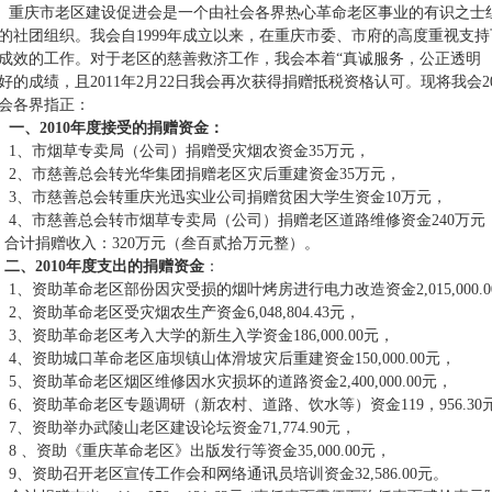
庆市老区建设促进会是一个由社会各界热心革命老区事业的有识之士组
的社团组织。我会自1999年成立以来，在重庆市委、市府的高度重视支
成效的工作。对于老区的慈善救济工作，我会本着“真诚服务，公正透明 
好的成绩，且2011年2月22日我会再次获得捐赠抵税资格认可。现将我会
会各界指正：
一、2010年度接受的捐赠资金：
、市烟草专卖局（公司）捐赠受灾烟农资金35万元，
、市慈善总会转光华集团捐赠老区灾后重建资金35万元，
、市慈善总会转重庆光迅实业公司捐赠贫困大学生资金10万元，
、市慈善总会转市烟草专卖局（公司）捐赠老区道路维修资金240万元
计捐赠收入：320万元（叁百贰拾万元整）。
二、2010年度支出的捐赠资金
：
、资助革命老区部份因灾受损的烟叶烤房进行电力改造资金2,015,000.0
、资助革命老区受灾烟农生产资金6,048,804.43元，
、资助革命老区考入大学的新生入学资金186,000.00元，
、资助城口革命老区庙坝镇山体滑坡灾后重建资金150,000.00元，
、资助革命老区烟区维修因水灾损坏的道路资金2,400,000.00元，
、资助革命老区专题调研（新农村、道路、饮水等）资金119，956.30
、资助举办武陵山老区建设论坛资金71,774.90元，
 、资助《重庆革命老区》出版发行等资金35,000.00元，
、资助召开老区宣传工作会和网络通讯员培训资金32,586.00元。