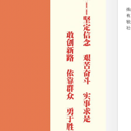
重
殊
有
较
社
1
2
3
4
合
1
2
3
4
5
6
7
8
9