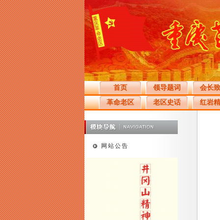
首页
领导题词
会长
革命老区
老区史话
红岩
网站公告