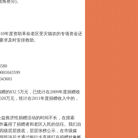
陆角叁分)。
010年度资助革命老区受灾烟农的专项资金还
人要求及时安排救助。
80
043599
3601
的832.5万元，已统计在2009年度捐赠收
020万元，统计在2011年度捐赠收入中的，
益救济性捐赠活动的时间不长，在摸索
作赢得了捐赠者和老区人民的信任。我们自
四级层层摸底，层层张榜公示，在市级媒
报投诉后才通过银行卡直接打在捐赠对象帐