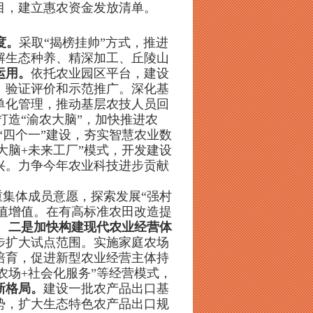
目，建立惠农资金发放清单。
度。
采取“揭榜挂帅”方式，推进
解生态种养、精深加工、丘陵山
运用。
依托农业园区平台，建设
、验证评价和示范推广。深化基
单化管理，推动基层农技人员回
打造“渝农大脑”，加快推进农
”“四个一”建设，夯实智慧农业数
大脑+未来工厂”模式，开发建设
兴。力争今年农业科技进步贡献
重集体成员意愿，探索发展“强村
保值增值。在有高标准农田改造提
。
二是加快构建现代农业经营体
步扩大试点范围。实施家庭农场
培育，促进新型农业经营主体持
农场+社会化服务”等经营模式，
新格局。
建设一批农产品出口基
势，扩大生态特色农产品出口规