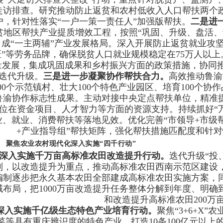
走访排查。研究推动防止返贫和农村低收入人口帮扶两个
户，针对性落实“一户一策一责任人”加强版帮扶。
二是进
贫地区帮扶产业提质增效工程，按照“巩固、升级、盘活、
成“一主两辅”产业发展格局。深入开展防止返贫就业攻
匠”等劳务品牌，确保脱贫人口就业规模稳定在75万人以上
量发展，集成巩固成果和乡村振兴方面的政策措施，协同推进山
迭代升级。
三是进一步凝聚协作帮扶合力。
高效推动鲁渝
100个示范镇村、壮大100个特色产业园区、培育100个协
鲁渝协作标志性成果。主动对接中央定点帮扶单位，精准
位在资金项目、人才智力等方面的资源支持。持续抓好“
业、就业、消费帮扶等落地见效。优化完善“市领导+市级
+产业指导组”帮扶矩阵，强化帮扶措施匹配度和针
聚焦农业农村现代化深入实施“四千行动”
深入实施千万亩高标准农田改造提升行动。
迭代升级“投
制，以改造提升为重点，推动高标准农田西南示范区建设
编制逐步把永久基本农田全部建成高标准农田实施方案，
域布局，把1000万亩改造提升任务整体分解到年度、明
和改造提升高标准农田200万
深入实施千亿级生态特色产业培育行动。
聚焦“3+6+X
菜等具有重庆辨识度的特色产业，打造10条100亿元以