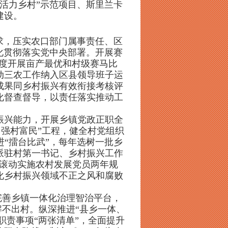
活力乡村”示范项目、斯里兰卡
建设。
求，压实农口部门属事责任、区
化贯彻落实党中央部署。开展赛
年度开展亩产最优和村级赛马比
动三农工作纳入区县领导班子运
成果同乡村振兴有效衔接考核评
化督查督导，以责任落实推动工
振兴能力，开展乡镇党政正职全
·强村富民”工程，健全村党组织
“擂台比武”，每年选树一批乡
派驻村第一书记、乡村振兴工作
。滚动实施农村发展党员两年规
化乡村振兴领域不正之风和腐败
完善乡镇一体化治理智治平台，
不出村。纵深推进“县乡一体、
职责事项“两张清单”，全面提升