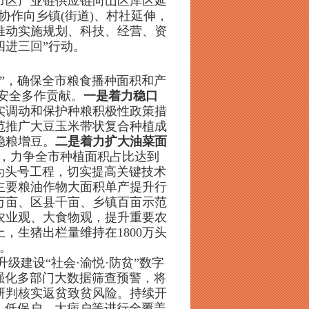
市区产业链供应链向山区库区延
协作向乡镇(街道)、村社延伸，
推动实施规划、科技、经营、资
四进三回”行动。
提”，确保全市粮食播种面积和产
食安全多作贡献。
一是着力稳口
实调动和保护种粮积极性政策措
范推广大豆玉米带状复合种植成
稳粮增豆。
二是着力扩大油菜面
种，力争全市种植面积占比达到
为头号工程，切实提高关键技术
主要粮油作物大面积单产提升行
万亩、区县千亩、乡镇百亩示范
农业观、大食物观，提升重要农
，生猪出栏量维持在1800万头
上。
升级建设“社会·渝悦·防贫”数字
强化多部门大数据筛查预警，将
研判核实返贫致贫风险。持续开
、低保户、大病户等进行全覆盖