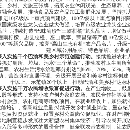
态、乡村、文旅三张牌，拓展农业休闲观光、生态康养、
旅融合发展。推动食品及农产品加工集群化发展，坚持抓
推进10亿级以上重点项目建设、100亿级以上重点项目招商
家国家级农业龙头企业做大做强，培育市级农业龙头企业达
品牌，持续打造“巴味渝珍”“三峡柑橘”龙头品牌，培优
潼南柠檬、忠县忠橙、巫山脆李、荣昌猪等产值10亿级以
800”等新兴品牌，擦亮“高山生态有机”农产品名片，升级
建区域公用品牌、特色品牌、企业品
深入实施千个巴渝和美乡村示范创建行动。
接续推进农村
筹抓好厕所、垃圾、污水“三个革命”，推动农村卫生厕所
盖率、农村生活污水治理率分别达到86%、70%、55%。
动，营造良好宜居环境。分级开展巴渝和美乡村达标创建，
个以上、示范镇20个以上，推动巴渝和美乡村“达标村
深入实施千万农民增收致富促进行动。
在产业增收上，鼓
入股等形式，支持小农户创办家庭农场、农民合作社等发
乡村旅游、农村电商等增收项目。在就业增收上，加强就
技能培训，提高就业质量;持续开发乡村就业岗位，重点拓
程项目投资促就业，设置乡村公益岗位促就业。在财产增
因地制宜稳步发展壮大新型农村集体经济，引导农民开展
金入股等多种形式的股份合作，健全联农带农机制，让农