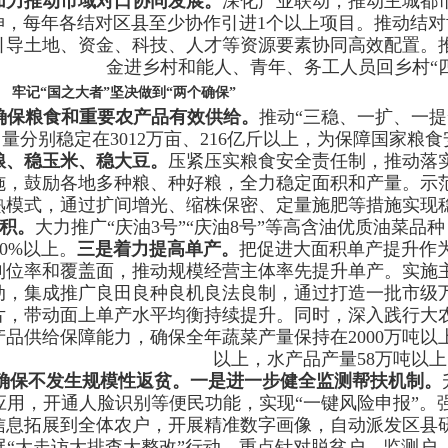
加力推动市域对口协同发展。
深化产业联动，推动主城都
伸，每年各结对区县至少协作引进1个以上项目。推动结对
引导土地、资金、科技、人才等资源要素协同高效配置。
金进乡村和能人、青年、务工人员回乡村“
牢记“国之大者”坚决做到“两个确保”
确保粮食和重要农产品有效供给。
推动“三稳、一扩、一
量分别稳定在3012万亩、216亿斤以上，为保障国家粮
粮、稳玉米、稳大豆。
压紧压实粮食安全责任制，推动落
施，鼓励各地多种粮、种好粮，全力稳定面积和产量。示
熟模式，通过扩间增光、缩株保密、定量施肥等措施实现
积。
大力推广“庆油3号”“庆油8号”等高含油优质油菜品
80%以上。
三是着力提高单产。
把促进大面积单产提升作
到位率和覆盖面，推动规模经营主体率先提升单产。实施
动，集成推广良田良种良机良法良制，通过打造一批市级
片，带动面上单产水平均衡持续提升。同时，深入践行大
产品供给保障能力，确保全年蔬菜产量保持在2000万吨以上
以上，水产品产量58万吨以
确保不发生规模性返贫。
一是进一步健全监测帮扶机制。
应用，开通人脸识别等便民功能，实现“一键风险申报”。
信息拓展到全体农户，开展精准数字画像，自动派发区县
展“大走访大排查大整改”行动，重点针对脱贫户、监测户