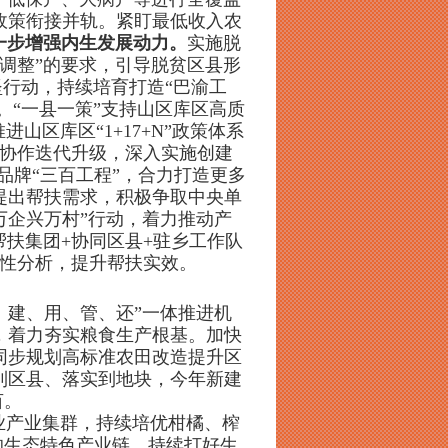
政策衔接并轨。紧盯最低收入农
一步增强内生发展动力。
实施脱
调整”的要求，引导脱贫区县形
坚行动，持续培育打造“巴渝工
。“一县一策”支持山区库区高质
区库区“1+17+N”政策体系
协作迭代升级，深入实施创建
作品牌“三百工程”，合力打造更多
提出帮扶需求，积极争取中央单
万企兴万村”行动，着力推动产
帮扶集团+协同区县+驻乡工作队
对性分析，提升帮扶实效。
、建、用、管、还”一体推进机
，着力夯实粮食生产根基。加快
同步规划高标准农田改造提升区
确到区县、落实到地块，今年新建
亩。
”农业产业集群，持续培优柑橘、榨
上的生态特色产业链。持续打好生