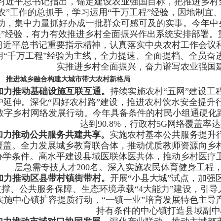
习近平总书记指出，锚定建设农业强国目标，把推进乡村
农”工作的总抓手，学习运用“千万工程”经验，因地制宜
功，集中力量抓好办成一批群众可感可及的实事。今年中
程”经验，有力有效推进乡村全面振兴作出系统安排部署。
习近平总书记重要指示精神，认真落实中央农村工作会议
用“千万工程”经验为主线，全力提速、全面提档、全员奋
实推进乡村全面振兴，奋力谱写农业强国
推进城乡融合构建大城市带大农村新格局
加力推动基础设施互联互通。
持续实施农村“五网”建设工
户延伸。深化“四好农村路”建设，推进农村饮水安全提升
数字乡村网络发展行动。今年具备条件的村民小组通硬化路
达到90.8%，行政村5G网络覆盖率达
加力推动公共服务共建共享。
实施农村基本公共服务提升
覆盖。全力发展城乡教育联合体，推动优质教师资源向乡村
办学条件。高水平建设县域医联体医共体，推动乡村医疗
层急需专技人才200名。深入实施农民体育健身工程
加力推动区县带村镇街带村。
开展“小县大城”试点，加强
支撑、公共服务保障、生态环境承载“4大能力”建设，引
实施中心镇扩容提质行动，“一镇一业”培育发展特色主导
持有条件的中心镇打造县域副中