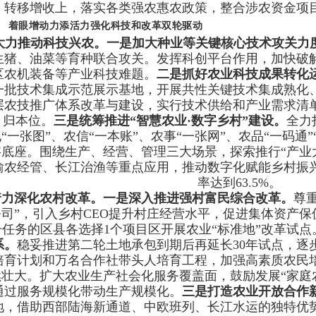
转移增收上，落实各类强农惠农政策，整合涉农资金项
着眼增动力添活力强化科技和改革双轮驱动
大力推动科技兴农。
一是加大种业等关键核心技术攻关力
生猪、油菜等育种联合攻关。发挥科创平台作用，加快破
区农机装备等产业科技难题。
二是抓好农业科技成果转化
一批技术集成示范展示基地，开展共性关键技术集成熟化
层农技推广体系改革与建设，实行技术供给和产业需求清
归本位。
三是统筹推进“智慧农业·数字乡村”建设。
全力
“一张图”、农信“一本账”、农事“一张网”、农品“一码通
字底座。围绕生产、经营、管理三大场景，探索推行“产业
渝农经管、长江治渔等重点应用，推动数字化赋能乡村振
率达到63.5%。
着力深化农村改革。一是深入推进强村富民综合改革。
尊
公司”，引入乡村CEO提升村庄经营水平，促进集体资产
升任务的区县各选择1个项目区开展农业“标准地”改革试点
系。
稳妥推进第二轮土地承包到期后再延长30年试点，逐
培育计划和万名合作社带头人培育工程，加强高素质农民
续壮大。扩大农业生产社会化服务覆盖面，鼓励发展“家庭
通过服务规模化带动生产规模化。
三是打造农业开放合作
地，借助西部陆海新通道、中欧班列、长江水运的独特优