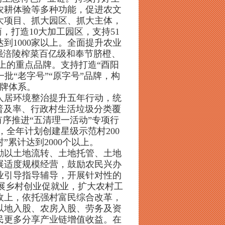
农耕体验等多种功能，促进农文
大项目、抓大园区、抓大主体，
，打造10大加工园区，支持51
到1000家以上。全面提升农业
做强涪陵榨菜百亿级和奉节脐橙、
上的重点品牌。支持打造“酉阳
一批“老字号”“原字号”品牌，构
牌体系。
人居环境整治提升五年行动，统
普及率、行政村生活垃圾分类覆
有序推进“五清理一活动”专项行
全年计划创建星级示范村200
”累计达到2000个以上。
励以土地流转、土地托管、土地
展适度规模经营，鼓励农民兴办
业引导指导辅导，开展针对性的
展乡村创业促就业，扩大农村工
收上，依托强村富民综合改革，
以地入股、农房入股、劳务及资
民更多分享产业链增值收益。在