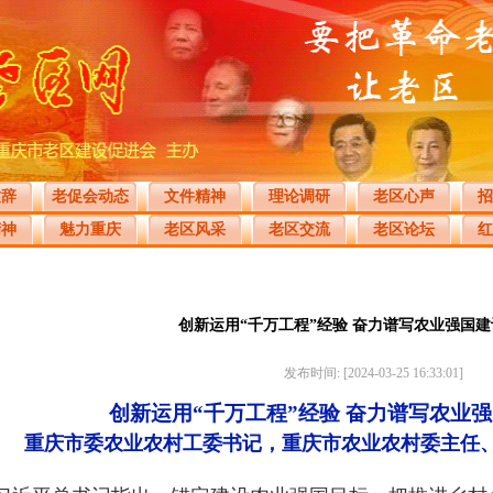
致辞
老促会动态
文件精神
理论调研
老区心声
招
精神
魅力重庆
老区风采
老区交流
老区论坛
红
创新运用“千万工程”经验 奋力谱写农业强国
发布时间: [2024-03-25 16:33:01]
创新运用“千万工程”经验 奋力谱写农业
重庆市委农业农村工委书记，重庆市农业农村委主任、