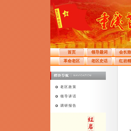
首页
领导题词
会长
革命老区
老区史话
红岩
老区政策
领导讲话
调研报告