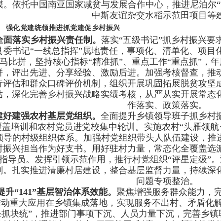
模。依托中国南亚国家减贫与发展合作中心，推进尼泊尔“
中斯友谊杂交水稻示范田项目等
强化党建统领推进抓党建促乡村振兴
全面落实乡村振兴责任制。
落实“五级书记”抓乡村振兴要
县委书记“一线总指挥”属地责任，事项化、清单化、项目
马比拼，坚持核心指标“精准抓”、重点工作“重点抓”，
拼，评出先进、分享经验、激励后进。加强考核督查，推
行评估和群众口碑评价机制，组织开展巩固拓展脱贫攻坚
估，深化完善乡村振兴战略实绩考核，从严从实开展常态
作落实、政策落实。
建好建强农村基层党组织。
全面提升乡镇领导班子抓乡村
覆盖培训和农村党员进党校集中轮训。实施农村“头雁领航
领导的村级组织体系。加强村党组织带头人队伍建设，推进
村振兴担当作为好支书。用好驻村力量，常态化全覆盖选
指导员。发挥引领示范作用，推行村党组织“评星定级”
划。扎实推进清廉村居建设，整合基层监督力量，持续深
问题专项整治。
提升“141”基层智治体系效能。
聚焦增强服务群众能力，
推动重大应用在乡镇集成落地，实现服务不出村、矛盾化解
条抓块统”，推进部门事项下沉、人员力量下沉，完善乡镇