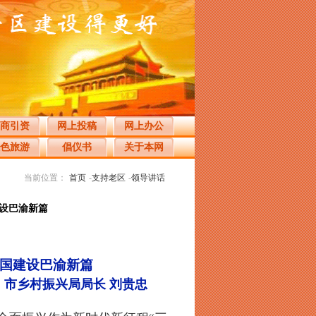
商引资
网上投稿
网上办公
色旅游
倡仪书
关于本网
当前位置：
首页
-
支持老区
-
领导讲话
建设巴渝新篇
强国建设巴渝新篇
市乡村振兴局局长 刘贵忠