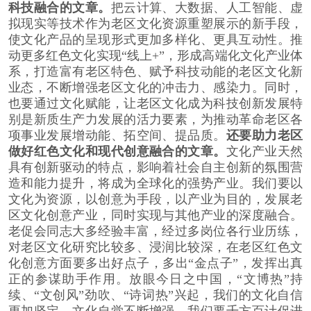
科技融合的文章。
把云计算、大数据、人工智能、虚
拟现实等技术作为老区文化资源重塑展示的新手段，
使文化产品的呈现形式更加多样化、更具互动性。推
动更多红色文化实现“线上+”，形成高端化文化产业体
系，打造富有老区特色、赋予科技动能的老区文化新
业态，不断增强老区文化的冲击力、感染力。同时，
也要通过文化赋能，让老区文化成为科技创新发展特
别是新质生产力发展的活力要素，为推动革命老区各
项事业发展增动能、拓空间、提品质。
还要助力老区
做好红色文化和现代创意融合的文章。
文化产业天然
具有创新驱动的特点，影响着社会自主创新的氛围营
造和能力提升，将成为全球化的强势产业。我们要以
文化为资源，以创意为手段，以产业为目的，发展老
区文化创意产业，同时实现与其他产业的深度融合。
老促会同志大多经验丰富，经过多岗位各行业历练，
对老区文化研究比较多、浸润比较深，在老区红色文
化创意方面要多出好点子，多出“金点子”，发挥出真
正的参谋助手作用。放眼今日之中国，“文博热”持
续、“文创风”劲吹、“诗词热”兴起，我们的文化自信