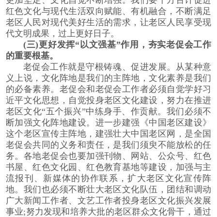
更加坚定、文化自觉不断增强。我们要千方百计促进
红色文化与现代生活双向赋能、有机融合，不断满足
老区人民对现代美好生活的需求，让老区人民享受现
代文明成果，过上更好日子。
(三)更好发挥“以文强基”作用，夯实老促会工作
的重要根基。
老促会工作就是守根铸魂、促进发展。从某种意
义上说，文化阵地是我们的主阵地，文化素养是我们
的必备素养。老促会和老促会工作者必须自觉学好习
近平文化思想，自觉投身老区文化建设，努力在推进
老区文化“五个振兴”中练身手、作贡献。我们必须不
断加强文化阵地建设。进一步建强《中国老区建设》
这个老区宣传主阵地，建强壮大中国老区网，是全国
老促会共同的义务和责任，是我们须臾不能放松的任
务。各地老促会也要加强刊物、网站、公众号、红色
书屋、红色文化园、红色教育基地等建设，加强与主
流报刊、新媒体的协作联系，扩大老区文化宣传阵
地。我们也必须不断壮大老区文化队伍，团结和调动
广大新闻工作者、文艺工作者投身老区文化振兴发展
事业;努力发现和培养大批的老区群众文化骨干，通过