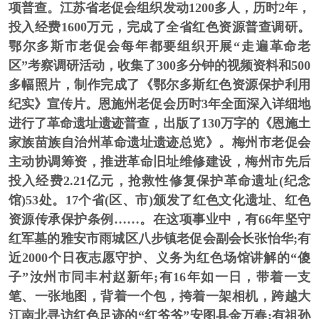
项普查。江苏省老促会组织发动1200多人，历时2年，
投入经费1600万元，完成了全省红色资源普查调研。
鄂尔多斯市老促会每年都要组织开展“走遍革命老
区”考察调研活动，收集了300多分钟的视频资料和500
多幅照片，制作完成了《鄂尔多斯红色资源保护利用
纪实》宣传片。恩施州老促会历时3年全面深入详细地
进行了革命遗址遗迹普查，出版了130万字的《恩施土
家族苗族自治州革命遗址遗迹总览》。梅州市老促会
主动协调筹资，推进革命旧址维修建设，梅州市先后
投入经费2.21亿元，抢救性修复保护革命遗址(纪念
馆)53处。17个省(区、市)颁发了红色文化遗址、红色
资源传承保护条例……。在这项事业中，有66年坚守
红军墓的雅安市雨城区八步镇老促会副会长张怡华;有
近2000个日夜志愿守护、义务为红色场馆讲解的“傻
子”汝州市同丰村赵新年;有16年如一日，带着一支
笔、一张地图，背着一个包，挎着一架相机，跨越大
江南北寻访红色足迹的“红爷爷”安图县金万春;有祖孙