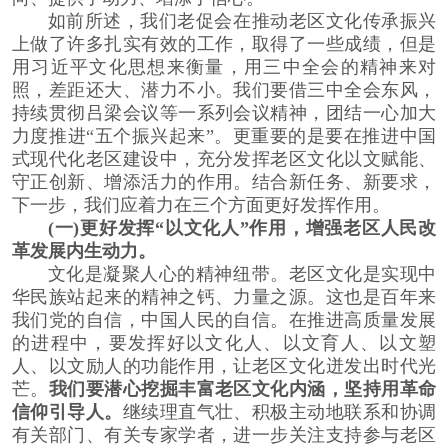
如前所述，我们老促会在推动老区文化传承振兴
上做了许多扎实有效的工作，取得了一些成绩，但是
用习近平文化思想来衡量，用三中全会的精神来对
照，差距还大、潜力不小。我们要借三中全会东风，
持续贯彻吕梁会议等一系列会议精神，团结一心加大
力度推进“五个振兴起来”。更重要的是要在推进中国
式现代化老区建设中，充分发挥老区文化以文赋能、
守正创新、增添活力的作用。结合新任务、新要求，
下一步，我们应着力在三个方面更好发挥作用。
(一)更好发挥“以文化人”作用，增强老区人民改
革发展内生动力。
文化是凝聚人心的精神纽带。老区文化是实现中
华民族站起来的精神之钙、力量之源。这也是百年来
我们党的自信，中国人民的自信。在推进高质量发展
的进程中，要发挥好以文化人、以文育人、以文塑
人、以文励人的功能作用，让老区文化迸发出时代光
芒。
我们要潜心挖掘丰富老区文化内涵，坚持用革命
信仰引导人。
继续理直气壮、积极主动地联系和协调
有关部门、有关专家学者，进一步关注支持参与老区