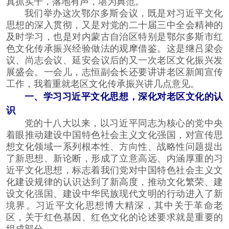
真抓实干，落地有声，堪为典范。
我们举办这次鄂尔多斯会议，既是对习近平文化
思想的深入贯彻，又是对党的二十届三中全会精神的
及时学习，也是对内蒙古自治区特别是鄂尔多斯市红
色文化传承振兴经验做法的观摩借鉴。这是继吕梁会
议、尚志会议、延安会议后的又一次老区文化振兴发
展盛会。一会儿，志恒副会长还要讲讲老区新闻宣传
工作，我着重就老区文化传承振兴讲几点意见。
一、学习习近平文化思想，深化对老区文化的认
识
党的十八大以来，以习近平同志为核心的党中央
着眼推动建设中国特色社会主义文化强国，对宣传思
想文化领域一系列根本性、方向性、战略性问题提出
了新思想、新论断，形成了立意高远、内涵厚重的习
近平文化思想，标志着我们党对中国特色社会主义文
化建设规律的认识达到了新高度，推动文化繁荣、建
设文化强国、建设中华民族现代文明的行动进入了新
境界。习近平文化思想博大精深，其中关于革命老
区，关于红色基因、红色文化的论述要求就是重要的