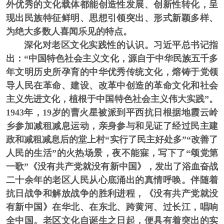
外优秀的文化载体都能创造性发展、创新性转化，呈
现出民族特征鲜明、思想引领突出、形式新颖多样、
为绝大多数人喜闻乐见的特点。
深化对老区文化实践性的认识。
习近平总书记指
出：“中国特色社会主义文化，源自于中华民族五千多
年文明历史所孕育的中华优秀传统文化，熔铸于党领
导人民在革命、建设、改革中创造的革命文化和社会
主义先进文化，植根于中国特色社会主义伟大实践”。
1943年，19岁的曹火星被派到平西抗日根据地霞云岭
乡参加减租减息运动，亲身参与和见证了经过民主建
政和减租减息后的堂上村“实行了民主好处多”“改善了
人民的生活”的火热场景，夜不能寐，写下了“颂党第
一歌”《没有共产党就没有新中国》，发出了浴血奋战
二十余年的老区人民从心底涌出的真情呼唤。伴随着
抗日战争和解放战争的胜利进程，《没有共产党就没
有新中国》在华北、在东北、跨黄河、过长江，唱响
全中国。老区文化自诞生之日起，便具有着突出的实