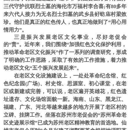
三代守护抗联烈士墓的海伦市万福村李合喜;有80多年
来六代人接力为无名烈士扫墓的武乡县虸蚄庙村梁效
珍。他们是真正的红色传人，也真正地做到了“用心用
情用力”。
三是振兴发展老区文化事业，尽好老促会
的“责”。
近年来，我们围绕“加强红色文化保护利用，
推动革命老区文化振兴”作了一系列的调查研究，形成
了明确的工作思路，采取了有效的工作措施，着力推
动老区文化“五个振兴发展起来”。
在老区文化设施建设上，
一处处革命纪念馆、红
色纪念园(广场)、村史馆、思源室、初心课堂，在老
区或新建或完善，可以说，老区遍开英雄花，红色遗
址遗存、文化场馆面貌一新。海南、山东、黑龙江、
福建、广东、河北等越来越多的地方开展了老区村的
立碑、挂牌工作。坐落在苏州市老促会的“苏州革命老
区史迹展示馆”已成为苏州老区精神教育的首选地。仙