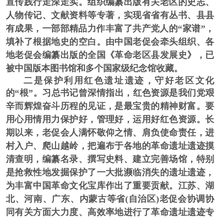
宣传践行走深走实。组织编纂出版有关老区的史志、
人物传记、文献资料等专著，实现省省有丛书、县县
有成果，一部部精品力作丰富了共产党人的“家谱”，
填补了根据地史的空白。由中国老促会牵头组织、各
地老促会编纂出版的全国《革命老区县发展史》，已
被中国版本图书馆和多个国家级纪念馆收藏。
二是保护利用红色遗址遗迹，守好老区文化
的“根”。
习总书记曾深情指出，红色资源是我们党艰
辛而辉煌奋斗历程的见证，是最宝贵的精神财富。要
用心用情用力保护好，管理好，运用好红色资源。长
期以来，老促会人满怀敬仰之情、肩负使命责任，进
村入户、爬山越岭，把遍布于各地的革命遗址遗迹摸
清查明，编纂名录、撰写史料、建立完善场馆，特别
是抢救性地发掘保护了一大批濒临消失的遗址遗迹，
为丰富中国革命文化宝库作出了重要贡献。江苏、湖
北、河南、广东、内蒙古等省(自治区)老促会协调协
同有关方面大力度、高效率地进行了革命遗址遗迹专