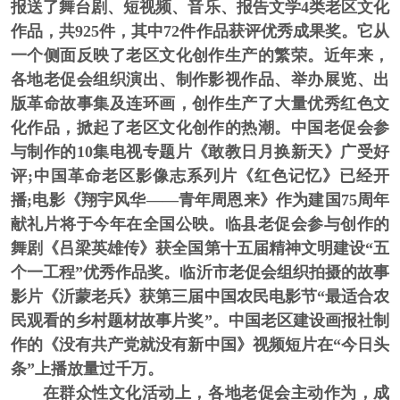
报送了舞台剧、短视频、音乐、报告文学4类老区文化
作品，共925件，其中72件作品获评优秀成果奖。它从
一个侧面反映了老区文化创作生产的繁荣。近年来，
各地老促会组织演出、制作影视作品、举办展览、出
版革命故事集及连环画，创作生产了大量优秀红色文
化作品，掀起了老区文化创作的热潮。中国老促会参
与制作的10集电视专题片《敢教日月换新天》广受好
评;中国革命老区影像志系列片《红色记忆》已经开
播;电影《翔宇风华——青年周恩来》作为建国75周年
献礼片将于今年在全国公映。临县老促会参与创作的
舞剧《吕梁英雄传》获全国第十五届精神文明建设“五
个一工程”优秀作品奖。临沂市老促会组织拍摄的故事
影片《沂蒙老兵》获第三届中国农民电影节“最适合农
民观看的乡村题材故事片奖”。中国老区建设画报社制
作的《没有共产党就没有新中国》视频短片在“今日头
条”上播放量过千万。
在群众性文化活动上，
各地老促会主动作为，成