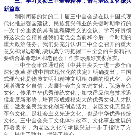
三、学习贯彻三中全会精神，谱写老区文化振兴
新篇章
刚刚闭幕的党的二十届三中全会是在以中国式现
代化推进强国建设、民族复兴伟业的关键时期举行的
一次十分重要的具有里程碑意义的会议。学习好贯彻
好这次全会精神是我们老促会当前和今后一个时期的
重大政治任务。我们要充分认识三中全会召开的重大
意义和深远影响;要认真学习把握三中全会的主要精神;
要结合革命老区和老促会工作实际抓好贯彻落实。
三中全会审议通过的《中共中央关于进一步全面
深化改革 推进中国式现代化的决定》明确提出，中国
式现代化是物质文明和精神文明相协调的现代化。必
须增强文化自信，发展社会主义先进文化，弘扬革命
文化，传承中华优秀传统文化，加快适应信息技术迅
猛发展新形势，培育形成规模宏大的优秀文化人才队
伍，激发全民族文化创新创造活力。老区文化无疑是
革命文化、是社会主义先进文化、也是中华优秀传统
文化。三中全会关于文化体制改革、文化事业发展的
部署要求，为老区文化传承振兴进一步了指明了方
向、提供了动力、增添了信心。