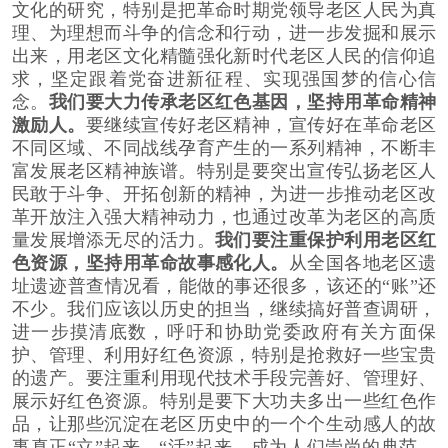
文化的研究，特别是把革命时期党领导老区人民为真
理、为理想而斗争的信念和行动，进一步发掘和展示
出来，用老区文化精髓强化新时代老区人民的信仰追
求，坚定跟着党奋进新征程、实现强国梦的信心信
念。
我们要大力传承老区红色基因，坚持用革命精神
激励人。
要继续宣传好老区精神，宣传好在革命老区
不同区域、不同战线孕育产生的一系列精神，不断丰
富发展老区精神族谱。特别是要突出宣传弘扬老区人
民敢于斗争、开拓创新的精神，为进一步推动老区改
革开放注入强大精神动力，也通过改革为老区的高质
量发展增添无尽的活力。
我们要注重保护利用老区红
色资源，坚持用革命故事感化人。
从全国各地老区遗
址遗迹普查情况看，能做的事还很多，该还的“账”还
不少。我们应该以历史的担当，继续搞好普查调研，
进一步摸清底数，呼吁和协助党委政府有关方面保
护、管理、利用好红色资源，特别是抢救好一些宝贵
的遗产。要注重利用现代技术手段完善好、管理好、
展示好红色资源。特别是要下大功夫多出一些红色作
品，让那些沉淀在老区历史中的一个个生动感人的故
事真正“立”起来、“活”起来，成为人们崇尚的典范。