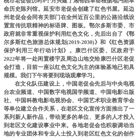
桃市老促会历时8个月兴建了湘鄂西革命根据地沔阳革
命历史陈列馆。延安市老促会创建了红色书屋。延边
州老促会会同有关部门在全州近百公里的公路沿线设
置宣传抗联精神的标语牌、图板。鄂尔多斯市委、市
政府就非常重视保护利用红色文化，先后出台了《鄂
尔多斯红色旅游总体规划(2019-2030)》和《红色资源
保护利用三年行动计划》。康巴什区委、区政府于
2022年将一处闲置楼宇及周边山地交给康巴什区老促
会打造，目前一座以红色文化为主的体验基地已初具
规模。我们下午将要到现场观摩学习。
在文化队伍建设上，
中国老促会先后与中央电视
台农业频道、中国数字电视国学频道、中国电影出版
社、中国科教电影电视协会、中国艺术职业教育学会
等单位建立合作关系，在老区文化宣传方面推出了一
系列新人新作品，带动更多的单位、更多的人才投入
到老区文化建设事业中来。各地老促会也积极调动当
地的专业团体和专业人士投入到老区红色文化的创作