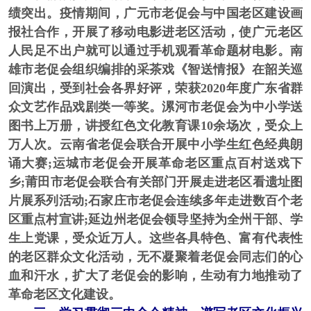
绩突出。疫情期间，广元市老促会与中国老区建设画
报社合作，开展了移动电影进老区活动，使广元老区
人民足不出户就可以通过手机观看革命题材电影。南
雄市老促会组织编排的采茶戏《智送情报》在韶关巡
回演出，受到社会各界好评，荣获2020年度广东省群
众文艺作品戏剧类一等奖。漯河市老促会为中小学送
图书上万册，讲授红色文化教育课10余场次，受众上
万人次。云南省老促会联合开展中小学生红色经典朗
诵大赛;运城市老促会开展革命老区重点百村送戏下
乡;莆田市老促会联合有关部门开展走进老区看遗址图
片展系列活动;石家庄市老促会连续多年走进数百个老
区重点村宣讲;延边州老促会领导坚持为全州干部、学
生上党课，受众近万人。这些各具特色、富有代表性
的老区群众文化活动，无不凝聚着老促会同志们的心
血和汗水，扩大了老促会的影响，生动有力地推动了
革命老区文化建设。