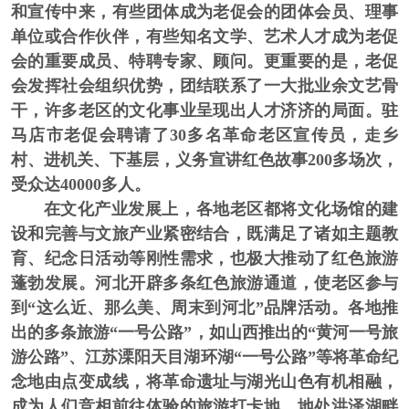
和宣传中来，有些团体成为老促会的团体会员、理事
单位或合作伙伴，有些知名文学、艺术人才成为老促
会的重要成员、特聘专家、顾问。更重要的是，老促
会发挥社会组织优势，团结联系了一大批业余文艺骨
干，许多老区的文化事业呈现出人才济济的局面。驻
马店市老促会聘请了30多名革命老区宣传员，走乡
村、进机关、下基层，义务宣讲红色故事200多场次，
受众达40000多人。
在文化产业发展上，
各地老区都将文化场馆的建
设和完善与文旅产业紧密结合，既满足了诸如主题教
育、纪念日活动等刚性需求，也极大推动了红色旅游
蓬勃发展。河北开辟多条红色旅游通道，使老区参与
到“这么近、那么美、周末到河北”品牌活动。各地推
出的多条旅游“一号公路”，如山西推出的“黄河一号旅
游公路”、江苏溧阳天目湖环湖“一号公路”等将革命纪
念地由点变成线，将革命遗址与湖光山色有机相融，
成为人们竞相前往体验的旅游打卡地。地处洪泽湖畔