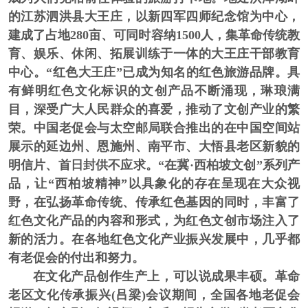
的江苏泗洪县大王庄，以新四军四师纪念馆为中心，
建成了占地280亩、可同时容纳1500人，集革命传统教
育、娱乐、休闲、拓展训练于一体的大王庄干部教育
中心。“红色大王庄”已成为知名的红色旅游品牌。具
有鲜明红色文化标识的文创产品不断涌现，琳琅满
目，深受广大人民群众的喜爱，推动了文创产业的繁
荣。中国老促会与太空邮局联合推出的在中国空间站
展示的延边州、恩施州、南平市、大悟县老区新貌的
明信片、首日封供不应求。“在冀·西柏坡文创”系列产
品，让“西柏坡精神”以具象化的存在呈现在大众视
野，在弘扬革命传统、传承红色基因的同时，丰富了
红色文化产品的内容和形式，为红色文创市场注入了
新的活力。在各地红色文化产业振兴发展中，几乎都
有老促会的付出和努力。
在文化产品创作生产上，
可以说成果丰硕。革命
老区文化传承振兴(吕梁)会议期间，全国各地老促会