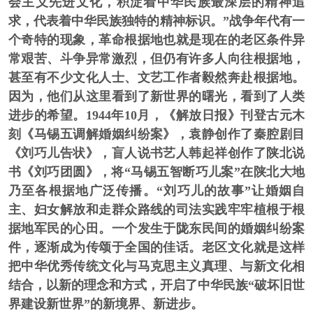
会主义先进文化，积淀着中华民族最深层的精神追
求，代表着中华民族独特的精神标识。”战争年代有一
个奇特的现象，革命根据地也就是现在的老区条件异
常艰苦、斗争异常激烈，但仍有许多人向往根据地，
甚至有不少文化人士、文艺工作者毅然奔赴根据地。
因为，他们从这里看到了新世界的曙光，看到了人类
进步的希望。1944年10月，《解放日报》刊登古元木
刻《马锡五调解婚姻纠纷案》，袁静创作了秦腔剧目
《刘巧儿告状》，盲人说书艺人韩起祥创作了陕北说
书《刘巧团圆》，将“马锡五智断巧儿案”在陕北大地
乃至各根据地广泛传播。“刘巧儿的故事”让婚姻自
主、妇女解放和走群众路线的司法实践牢牢植根于根
据地军民的心田。一个发生于陇东民间的婚姻纠纷案
件，逐渐成为传颂于全国的佳话。老区文化就是这样
把中华优秀传统文化与马克思主义真理、与新文化相
结合，以新的理念和方式，开启了中华民族“破坏旧世
界建设新世界”的新境界、新进步。