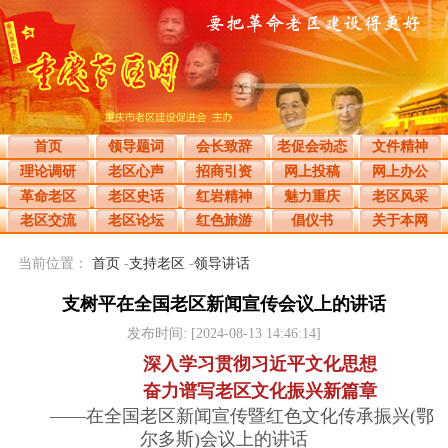
首页
领导题词
会长致辞
老促会动态
文件精神
理论调研
老区心声
招商引资
网上投稿
网上办公
革命老区
老区史话
红岩精神
魅力重庆
老区风采
老区交流
老区论坛
红色旅游
倡仪书
关于本网
当前位置：
首页
-
支持老区
-
领导讲话
支树平在全国老区新闻宣传会议上的讲话
发布时间: [2024-08-13 14:46:14]
深入学习贯彻习近平文化思想
奋力谱写老区文化振兴新篇章
——在全国老区新闻宣传暨红色文化传承振兴(鄂
尔多斯)会议上的讲话