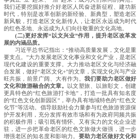
我们还要挖掘好推介好老区人民奋进新征程、建功新
时代，特别是改革创新的新经验、新典型，塑造老区
新风貌，打造老区文化新传人，让老区永远成为时代
的红色圣地、永远成为人们向往敬重的文化高地。
(二)更好发挥“以文兴业”作用，提升老区改革发
展的内涵品质。
习近平总书记指出：“推动高质量发展，文化是重
要支点。”大力发展老区文化事业和文化产业，是老区
现代化建设的重要支撑。大力推动老区文化与经济融
合发展，做好“老区文化+”的文章，实现文化兴与产业
旺共振，前景广阔、大有作为。
我们要助力老区做好
文化和旅游融合的文章。
以文塑旅、以旅彰文，创建
更具特色的“红色旅游打卡地”，打造一批具有知名度
的“红色文化创新园区”，举办具有地域特色的“红色文
化节”等活动。倡导鼓励社会力量参与红色旅游资源保
护开发利用，充分发挥有效市场和有为政府同频共振
的积极作用；吸引既有情怀、又有实力的文化企业进
驻，进一步把革命老区的红色文旅做大做强，进一步
增强老区的知名度和影响力。
要助力老区做好文化和