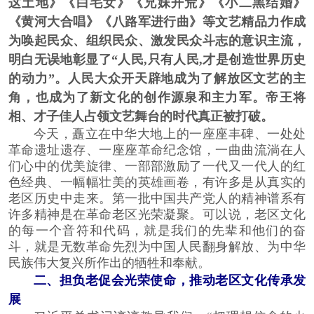
这土地》《白毛女》《兄妹开荒》《小二黑结婚》
《黄河大合唱》《八路军进行曲》等文艺精品力作成
为唤起民众、组织民众、激发民众斗志的意识主流，
明白无误地彰显了“人民,只有人民,才是创造世界历史
的动力”。人民大众开天辟地成为了解放区文艺的主
角，也成为了新文化的创作源泉和主力军。帝王将
相、才子佳人占领文艺舞台的时代真正被打破。
今天，矗立在中华大地上的一座座丰碑、一处处
革命遗址遗存、一座座革命纪念馆，一曲曲流淌在人
们心中的优美旋律、一部部激励了一代又一代人的红
色经典、一幅幅壮美的英雄画卷，有许多是从真实的
老区历史中走来。第一批中国共产党人的精神谱系有
许多精神是在革命老区光荣凝聚。可以说，老区文化
的每一个音符和代码，就是我们的先辈和他们的奋
斗，就是无数革命先烈为中国人民翻身解放、为中华
民族伟大复兴所作出的牺牲和奉献。
二、担负老促会光荣使命，推动老区文化传承发
展