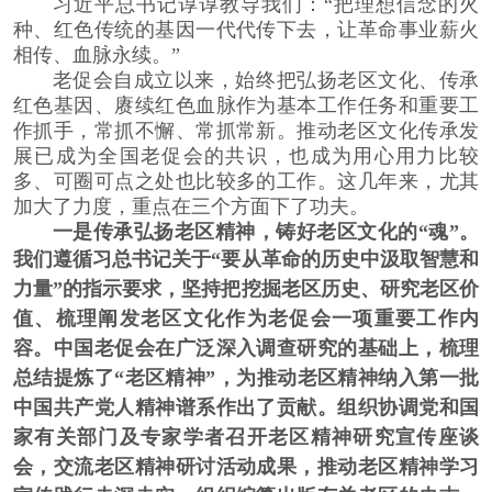
习近平总书记谆谆教导我们：“把理想信念的火
种、红色传统的基因一代代传下去，让革命事业薪火
相传、血脉永续。”
老促会自成立以来，始终把弘扬老区文化、传承
红色基因、赓续红色血脉作为基本工作任务和重要工
作抓手，常抓不懈、常抓常新。推动老区文化传承发
展已成为全国老促会的共识，也成为用心用力比较
多、可圈可点之处也比较多的工作。这几年来，尤其
加大了力度，重点在三个方面下了功夫。
一是传承弘扬老区精神，铸好老区文化的“魂”。
我们遵循习总书记关于“要从革命的历史中汲取智慧和
力量”的指示要求，坚持把挖掘老区历史、研究老区价
值、梳理阐发老区文化作为老促会一项重要工作内
容。中国老促会在广泛深入调查研究的基础上，梳理
总结提炼了“老区精神”，为推动老区精神纳入第一批
中国共产党人精神谱系作出了贡献。组织协调党和国
家有关部门及专家学者召开老区精神研究宣传座谈
会，交流老区精神研讨活动成果，推动老区精神学习