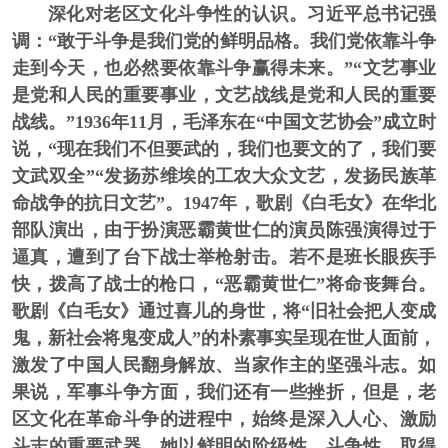
深化对老区文化斗争性的认识。
习近平总书记强
调：“敢于斗争是我们党的鲜明品格。我们党依靠斗争
走到今天，也必然要依靠斗争赢得未来。”“文艺事业
是党和人民的重要事业，文艺战线是党和人民的重要
战线。”1936年11月，毛泽东在“中国文艺协会”成立时
说，“现在我们不但要武的，我们也要文的了，我们要
文武双全”“发扬苏维埃的工农大众文艺，发扬民族革
命战争的抗日文艺”。1947年，歌剧《白毛女》在华北
部队演出，由于扮演恶霸黄世仁的演员陈强演得过于
逼真，遭到了台下战士举枪射击。若不是班长眼疾手
快，拨高了战士的枪口，“恶霸黄世仁”将命丧舞台。
歌剧《白毛女》通过喜儿的身世，将“旧社会把人变成
鬼，新社会将鬼变成人”的朴素事实呈现在世人面前，
激发了中国人民翻身解放、当家作主的坚强斗志。如
果说，军事斗争方面，我们还有一些挫折，但是，老
区文化在革命斗争的进程中，始终是深入人心、激励
斗志的重要武器。她以鲜明的阶级性、斗争性，取得