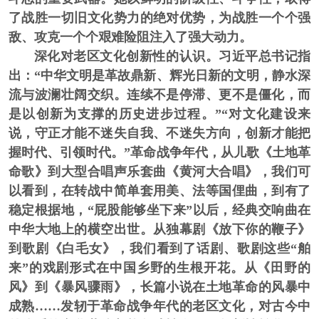
了战胜一切旧文化势力的绝对优势，为战胜一个个强
敌、攻克一个个艰难险阻注入了强大动力。
深化对老区文化创新性的认识。
习近平总书记指
出：“中华文明是革故鼎新、辉光日新的文明，静水深
流与波澜壮阔交织。连续不是停滞、更不是僵化，而
是以创新为支撑的历史进步过程。”“对文化建设来
说，守正才能不迷失自我、不迷失方向，创新才能把
握时代、引领时代。”革命战争年代，从儿歌《土地革
命歌》到大型合唱声乐套曲《黄河大合唱》，我们可
以看到，在转战中简单套用美、法等国俚曲，到有了
稳定根据地，“屁股能够坐下来”以后，经典交响曲在
中华大地上的横空出世。从独幕剧《放下你的鞭子》
到歌剧《白毛女》，我们看到了话剧、歌剧这些“舶
来”的戏剧形式在中国乡野的生根开花。从《田野的
风》到《暴风骤雨》，长篇小说在土地革命的风暴中
成熟……发轫于革命战争年代的老区文化，对古今中