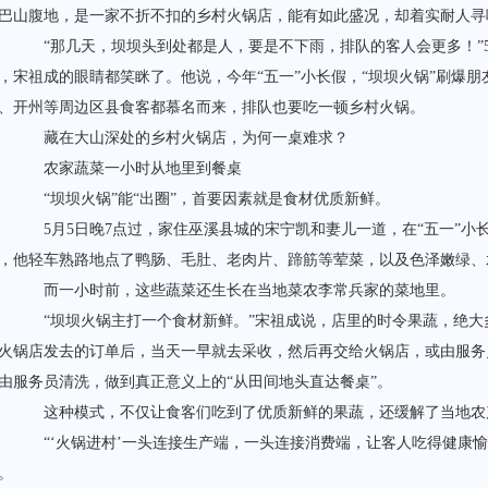
巴山腹地，是一家不折不扣的乡村火锅店，能有如此盛况，却着实耐人寻
“那几天，坝坝头到处都是人，要是不下雨，排队的客人会更多！”5
，宋祖成的眼睛都笑眯了。他说，今年“五一”小长假，“坝坝火锅”刷爆
、开州等周边区县食客都慕名而来，排队也要吃一顿乡村火锅。
藏在大山深处的乡村火锅店，为何一桌难求？
农家蔬菜一小时从地里到餐桌
“坝坝火锅”能“出圈”，首要因素就是食材优质新鲜。
5月5日晚7点过，家住巫溪县城的宋宁凯和妻儿一道，在“五一”小
，他轻车熟路地点了鸭肠、毛肚、老肉片、蹄筋等荤菜，以及色泽嫩绿、
而一小时前，这些蔬菜还生长在当地菜农李常兵家的菜地里。
“坝坝火锅主打一个食材新鲜。”宋祖成说，店里的时令果蔬，绝大
火锅店发去的订单后，当天一早就去采收，然后再交给火锅店，或由服务
由服务员清洗，做到真正意义上的“从田间地头直达餐桌”。
这种模式，不仅让食客们吃到了优质新鲜的果蔬，还缓解了当地农
“‘火锅进村’一头连接生产端，一头连接消费端，让客人吃得健康愉
。