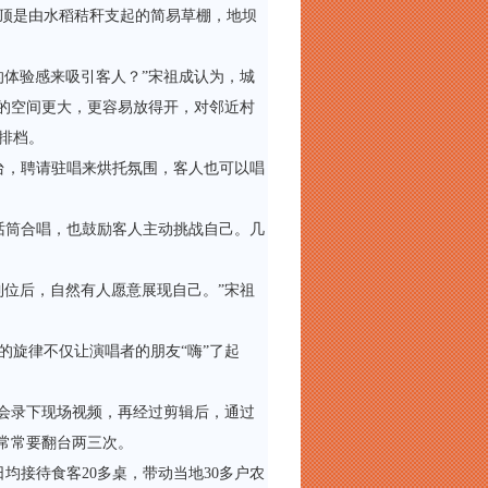
顶是由水稻秸秆支起的简易草棚，地坝
体验感来吸引客人？”宋祖成认为，城
来的空间更大，更容易放得开，对邻近村
排档。
，聘请驻唱来烘托氛围，客人也可以唱
筒合唱，也鼓励客人主动挑战自己。几
位后，自然有人愿意展现自己。”宋祖
旋律不仅让演唱者的朋友“嗨”了起
会录下现场视频，再经过剪辑后，通过
常常要翻台两三次。
接待食客20多桌，带动当地30多户农