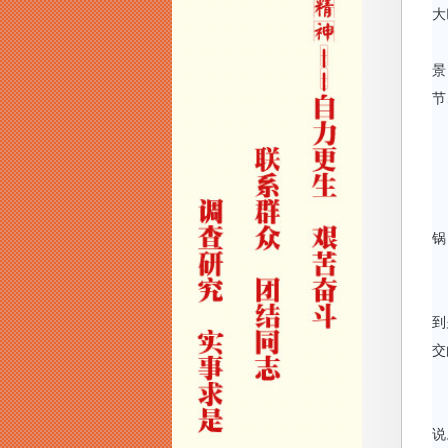
大
景
节
锅
到
交
说