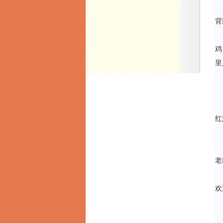
背
鸡
里
红
老
欢