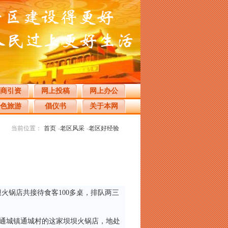
商引资
网上投稿
网上办公
色旅游
倡仪书
关于本网
当前位置：
首页
-
老区风采
-
老区好经验
火锅店共接待食客100多桌，排队两三
通城镇通城村的这家坝坝火锅店，地处