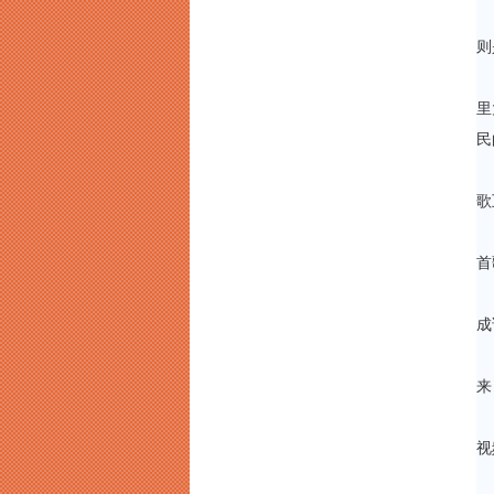
则
里
民
歌
首
成
来
视