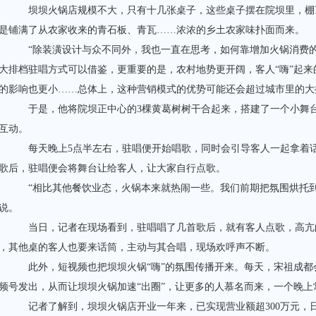
坝坝火锅店规模不大，只有十几张桌子，这些桌子摆在院坝里，棚
是铺满了从农家收来的青石板、青瓦……浓浓的乡土农家味扑面而来。
“除装潢设计与众不同外，我也一直在思考，如何靠增加火锅消费的
大排档驻唱方式可以借鉴，更重要的是，农村地势更开阔，客人“嗨”起
的影响也更小……总体上，这种营销模式的优势可能还会超过城市里的大
于是，他将院坝正中心的3棵黄葛树树干合起来，搭建了一个小舞台
互动。
每天晚上5点半左右，驻唱便开始唱歌，同时会引导客人一起拿着话
歌后，驻唱便会将舞台让给客人，让大家自行点歌。
“相比其他餐饮业态，火锅本来就热闹一些。我们前期把氛围烘托到
说。
当日，记者在现场看到，驻唱唱了几首歌后，就有客人点歌，高亢的
，其他桌的客人也要来话筒，主动与其合唱，现场欢呼声不断。
此外，短视频也把坝坝火锅“嗨”的氛围传播开来。每天，宋祖成都
频号发出，从而让坝坝火锅加速“出圈”，让更多的人慕名而来，一个晚上
记者了解到，坝坝火锅店开业一年来，已实现营业额超300万元，日均