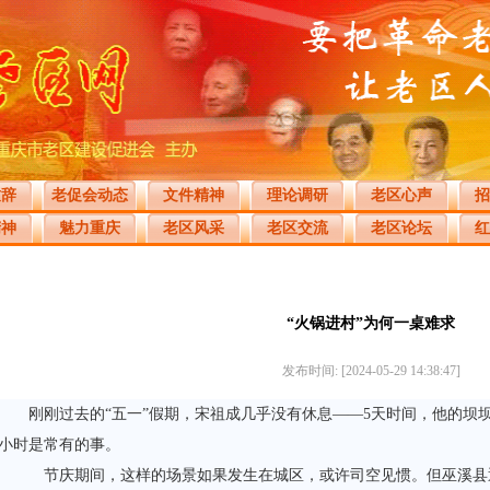
致辞
老促会动态
文件精神
理论调研
老区心声
招
精神
魅力重庆
老区风采
老区交流
老区论坛
红
“火锅进村”为何一桌难求
发布时间: [2024-05-29 14:38:47]
刚刚过去的“五一”假期，宋祖成几乎没有休息——5天时间，他的坝坝
小时是常有的事。
节庆期间，这样的场景如果发生在城区，或许司空见惯。但巫溪县