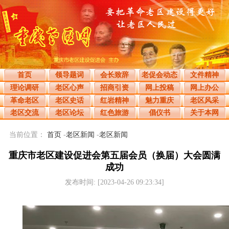
首页
领导题词
会长致辞
老促会动态
文件精神
理论调研
老区心声
招商引资
网上投稿
网上办公
革命老区
老区史话
红岩精神
魅力重庆
老区风采
老区交流
老区论坛
红色旅游
倡仪书
关于本网
当前位置：
首页
-
老区新闻
-
老区新闻
重庆市老区建设促进会第五届会员（换届）大会圆满
成功
发布时间: [2023-04-26 09:23:34]