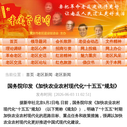
首页
领导题词
会长致辞
老促会动态
文件精神
理论调研
老区心声
招商引资
网上投稿
网上办公
革命老区
老区史话
红岩精神
魅力重庆
老区风采
老区交流
老区论坛
红色旅游
倡仪书
关于本网
当前位置：
首页
-
老区新闻
-
老区新闻
国务院印发《加快农业农村现代化“十五五”规划》
发布时间: [2026-06-03 11:02:51]
据新华社北京6月2日电 日前，国务院印发《加快农业农村
现代化“十五五”规划》（以下简称《规划》），明确了“十五五”时期
加快农业农村现代化的思路目标、重点任务和政策措施，强调以加快
农业农村现代化更好推进中国式现代化建设。