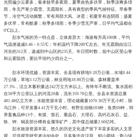
光照偏少云雾多，春来较早多夜雨，夏季炎热多伏旱，秋季凉爽多绵
雨，冬无严寒少霜雪。无霜期长，具有典型的季风气候特征。早春季
节，冷空气活动频繁，常有局部大风、冰雹；初夏常有连阴雨；盛夏
多伏旱，常有酷暑；秋季多绵雨；冬季少雪无严寒，日平均气温都在
0℃以上。
彭水气候的另一特点是，立体差异大：海拔每升高100米，平均
气温便递减0.46－0.55℃；年积温约下降200℃左右。年无霜期由沿江
河谷的312天，递减到中山区的235天。年日照时数，低中山区受山脊
和云雾阻挡，要比平坝约少四分之一。
彭水环境优越，资源丰富。全县现有耕地9.20万公顷，水域0.44
万公顷，草地3.12万公顷，林业用地18.80万公顷。森林覆盖率
27.3%，活立木蓄积量达242万立方米以上。有终年不断流、集水面积
在50平方公里以上的河流20条，流长359.70公里。全县水资源总量
481.48亿立方米；水能资源丰富，理论储藏量1070.30万千瓦小时，除
乌江外，可开发量4.41万千瓦小时。有野生动物103种，鱼类69种，饲
养畜禽品种13个。有煤、萤石、重晶石、大理石、高钙石灰石、盐、
铁、钾、铜及部分稀有金属等矿产，其中煤总储量2.60亿吨。
彭水旅游资源丰富。悠久的历史文化遗产留下丰富多彩的人文景
观，可供观赏研究者达80余处，且多集中在汉葭、郁山两镇；青山绿