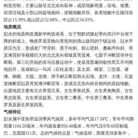
构造控制，主要山脉呈北北东向延伸，成层现象明显，谷地、坡麓、
岩溶洼地及小型山间盆地相间，逆顺地貌并存。各类地貌中丘陵河谷
区占13.39%,低山区占52.88%，中山区占34.03%。
地质概况
彭水的地质构造属新华构造体系，位于鄂黔武隆起带向四川中台坳下
降的斜坡上。晚侏罗系至晚白垩世间的燕山旋回的宁镇运动，以水平
挤压为主，形成老厂坪背斜、普子向斜、郁山背斜、桑柘坪向斜、筲
箕滩背斜等规模巨大的北北东向褶皱及筲箕滩、七梁子冲断层等伴生
断裂。第三纪开始的喜马拉雅运动中，使县境普遍间歇性而又不均衡
地抬升，造成郁山一马武（石柱县境）及太原、棣棠、三岔溪、诸
佛、桐楼、大园、龙塘、弹子岍正断层和火石垭、龙洋、大垭、石盘
逆掩断层以及筲箕滩冲断层等，形成北北东向岭谷相间的原始地貌。
出露地层主要有元古界震旦系、古生界寒武系、古生界奥陶系、古生
界志留系、古生界泥盆系、古生界二叠系、中生界三叠系、中生界侏
罗系及新生界第四系。
气候特征
彭水属中亚热带温润季风气候区，多年平均气温17.50℃，常年平均降
雨量1104.20毫米，年均蒸发量950.40毫米，年均气压978.60百帕毫
巴，无霜期311天。总的气候特点是：气候温和，雨量充沛多集中，