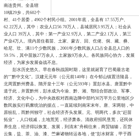
南连贵州。全县辖
10镇29乡，共602个
村、41个居委，4902个村民小组。2001年底，全县有 17.55万户、
62.22万人，其中：农业人口56.70万人，县城居民3.95万人；社会从
业人口 39万人，其中：第一产业32.9万人，第二产业2.1万人，第三
产业4万人。境内居住着苗、土家、蒙古、回、仡佬、侗、藏、彝、
哈尼、壮、满11个少数民族，2001年少数民族人口占全县总人口的
59.5%，其中苗族27万余人，土家族9万余人。各民族同心协力，发展
经济，为家乡发展奋战不息。
彭水历史悠久。早在春秋战国时期，这里就诞育了巴蜀最古老
的“"黔中文化”。汉建元元年（公元前140年）在今郁山镇置涪陵县，
北周置黔州费县。隋开皇十三年（公元593年）置彭水县。唐置黔中
道于此，并置黔州，彭水成为今渝、黔、湘、鄂结合部政治、军事、
经济、文化中心，为中央政权对西南边陲中部约30万平方公里地区少
数民族实行羁縻统治的据点，一直延续到南宋末年。唐、宋两朝，中
原纷乱，而黔州独守，社会经济齐头发展。元、明两代，多次“赶苗
拓业” ，人口锐减，土地荒芜，经济萧条。清政府招民垦荒，还民休
养生息，经济得以恢复、发展，到清末"舟楫往来，商贸辐辏，百货
云集，盐、茶、油、漆、苎麻诸物转运各地，使“彭水财富，甲于酉