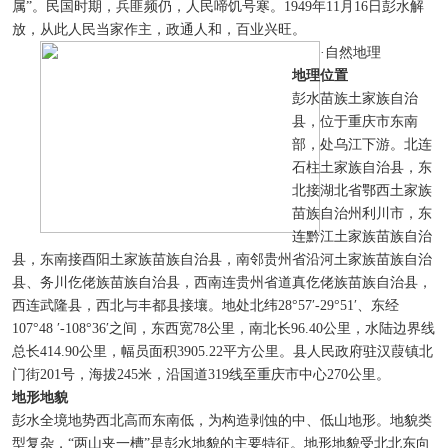
属”。民国时期，兵匪频仍，人民啼饥号寒。1949年11月16日彭水解
放，从此人民当家作主，政通人和，百业兴旺。
·自然地理
地理位置
彭水苗族土家族自治
县，位于重庆市东南
部，处乌江下游。北连
石柱土家族自治县，东
北接湖北省鄂西土家族
苗族自治州利川市，东
连黔江土家族苗族自治
县，东南接酉阳土家族苗族自治县，南邻贵州省沿河土家族苗族自治
县、务川仡佬族苗族自治县，西南连贵州省道真仡佬族苗族自治县，
西连武隆县，西北与丰都县接壤。地处北纬28°57′-29°51′、东经
107°48 ′-108°36′之间，东西宽78公里，南北长96.40公里，水陆边界线
总长414.90公里，幅员面积3905.22平方公里。县人民政府驻汉葭镇北
门街201号，海拔245米，沿国道319线至重庆市中心270公里。
地形地貌
彭水全境地势西北高而东南低，为构造剥蚀的中、低山地形。地貌类
型复杂，“两山夹一槽”是彭水地貌的主要特征。地形地貌受北北东向