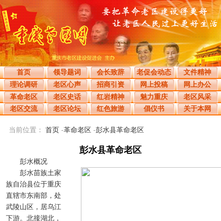
首页
领导题词
会长致辞
老促会动态
文件精神
理论调研
老区心声
招商引资
网上投稿
网上办公
革命老区
老区史话
红岩精神
魅力重庆
老区风采
老区交流
老区论坛
红色旅游
倡仪书
关于本网
当前位置：
首页
-
革命老区
-
彭水县革命老区
彭水县革命老区
彭水概况
彭水苗族土家
族自治县位于重庆
直辖市东南部，处
武陵山区，居乌江
下游。北接湖北，