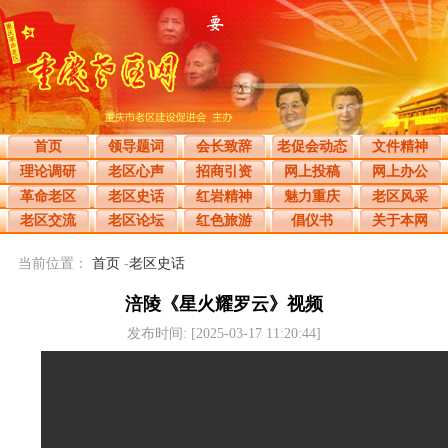
首页
领导题词
会长致辞
老促会动态
文件精神
理论调研
老区心声
招商引资
网上投稿
网上办公
革命老区
老区史话
红岩精神
魅力重庆
老区风采
老区交流
老区论坛
红色旅游
倡仪书
关于本网
当前位置：
首页
-
老区史话
涪陵《星火耀罗云》视频
发布时间: [2025-03-17 11:20:44]