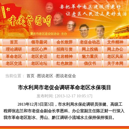
首页
领导题词
会长致辞
老促会动态
文件精神
理论调研
老区心声
招商引资
网上投稿
网上办公
革命老区
老区史话
红岩精神
魅力重庆
老区风采
老区交流
老区论坛
红色旅游
倡仪书
关于本网
当前位置：
首页
-
图说老区
-
图说老促会
市水利局市老促会调研革命老区水保项目
发布时间: [2013-12-17 10:05:17]
2013
年
12
月
3
日
至
5
日，市水利局水保处调研员张健、高级工
程师张志兰和市老促会副会长李恩科、办公室副主任陈正财一行深入
我市革命老区彭水、秀山、黔江调研小流域水土保持保持项目。