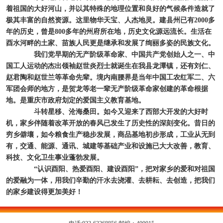
着祖国的大好河山，并以其特殊的地理位置和良好的气候条件造就了
极其丰富的自然资源。这里物华天宝、人杰地灵。建县州已有2000多
年的历史，曾是800多年的州府所在地，历史文化源远流长。生活在
酉水河畔的土家、苗族人民更是继承和发展了绚丽多姿的民族文化。
我们党早期的无产阶级革命家、中国共产党创始人之一、中
国工人运动的杰出领袖赵世炎烈士就诞生在我县龙潭镇，还有刘仁、
赵君陶和赵世兰等革命先辈。境内南腰界是当年中国工农红军二、六
军团会师的地方，是贺龙等老一辈无产阶级革命家创建的革命根据
地。是重庆市政府划定的爱国主义教育基地。
斗转星移、沧海桑田。如今又迎来了西部大开发的大好时
机，家乡伴随着改革开放的春风已发生了历史性的深刻变化。昔日的
穷乡僻壤，如今粮食生产稳步发展，商品基地初步形成，工业从无到
有，交通、能源、通讯、城建等基础产业和设施已大大改善，教育、
科技、文化卫生事业蓬勃发展。
“认识酉阳、热爱酉阳、建设酉阳”，
把对家乡的爱和对祖国
的爱融为一体，用我们辛勤的汗水去浇灌、去耕耘、去创造，把我们
的家乡建设得更加美好！