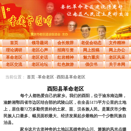
首页
领导题词
会长致辞
老促会动态
文件精神
理论调研
老区心声
招商引资
网上投稿
网上办公
革命老区
老区史话
红岩精神
魅力重庆
老区风采
老区交流
老区论坛
红色旅游
倡仪书
关于本网
当前位置：
首页
-
革命老区
-
酉阳县革命老区
酉阳县革命老区
每个人都热爱自己的家乡。我们的酉阳，位于渝东南边陲，
渝黔湘鄂四省市边区结合部的武陵山区，在全县5173平方公里的土地
上，居住着72万多勤劳质朴的土家、苗、汉各族人民。是重庆市少数
民族人口最多、幅员面积最大、经济发展起步最晚的一个少数民族自
治县。
家乡这片古老神奇的土地以其雄奇的山川、旖旎的风光点缀