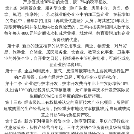
产原值减除30%后的余值，按1.2%的税率征收。
第九条 对商贸企业、服务型企业（除广告业、房屋中介、典当、桑
拿、氧吧、按摩外）、劳动就业服务企业中的加工型企业，在新增加
的岗位中，当年新招用持《再就业优惠证》人员，与其签定1年以上
期限劳动合同并依法缴纳社会保险费的，三年内按实际招用人数予以
每年每人4800元的定额依次扣减营业税、城建税、教育费附加和企业
所得税的优惠。
第十条 新办的独立核算的从事公用事业、商业、物资业、对外贸
易、旅游业、仓储业、居民服务业、饮食业、教育文化事业、卫生事
业的外资企业，自开业之日起，报经税务主管机关批准，可减征或免
征企业所得税1年。
第十一条 企业利用废水、废气、废渣等废弃物为主要原料进行生产
的产品所得，自生产经营之日起，可免征企业所得税5年。
第十二条 企业进行技术开发，技术开发费当年比上年实际增长10%
以上(含10%)的,经税务机关审核批准，允许按当年技术开发费实际发
生额的50%抵扣当年度的应纳税所得额。
第十三条 经市级以上有权机关认定的高新技术产业化项目，所需新
建或购置的生产经营场所，报经重庆市地税局审核批准后,自建成或购
置之日起5年内免征房产税。
第十四条 新办下列项目的投资企业，除享受国家、重庆市现行税收
优惠政策外，从投产经营当年起，三年内缴纳企业所得税县级留成部
分扣除税收成本后，由县财政按50%的比例补助给企业，按财政年度