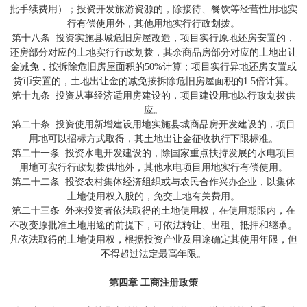
批手续费用）；投资开发旅游资源的，除接待、餐饮等经营性用地实
行有偿使用外，其他用地实行行政划拨。
第十八条 投资实施县城危旧房屋改造，项目实行原地还房安置的，
还房部分对应的土地实行行政划拨，其余商品房部分对应的土地出让
金减免，按拆除危旧房屋面积的50%计算；项目实行异地还房安置或
货币安置的，土地出让金的减免按拆除危旧房屋面积的1.5倍计算。
第十九条 投资从事经济适用房建设的，项目建设用地以行政划拨供
应。
第二十条 投资使用新增建设用地实施县城商品房开发建设的，项目
用地可以招标方式取得，其土地出让金征收执行下限标准。
第二十一条 投资水电开发建设的，除国家重点扶持发展的水电项目
用地可实行行政划拨供地外，其他水电项目用地实行有偿使用。
第二十二条 投资农村集体经济组织或与农民合作兴办企业，以集体
土地使用权入股的，免交土地有关费用。
第二十三条 外来投资者依法取得的土地使用权，在使用期限内，在
不改变原批准土地用途的前提下，可依法转让、出租、抵押和继承。
凡依法取得的土地使用权，根据投资产业及用途确定其使用年限，但
不得超过法定最高年限。
第四章 工商注册政策