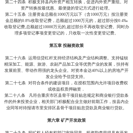
第二十四条 积极支持县内外资产相互转换，促进内外资产重组。对
资产转换按最优惠、最便捷的登记方式进行处理。
第二十五条 注册资金总额在1000万元以下（含1000万元）按注册资
金总额的0.8%收取登记费，总额超过1000万元的，超过部分按0.4‰
收取登记费,总额超过10000万元的,超过部分不再收取登记费。同时办
理多项登记事项变更登记的，只收取一次性变更登记费。
第五章 投融资政策
第二十六条 运用信贷杠杆支持经济结构及产业结构调整。支持锰钡
精深加工、能源、旅游、农副产品加工业等优势产业的发展，扶持有
发展前景、带动作用强的龙头企业。对资本金达40%以上的房地产开
发企业给予信贷支持。
第二十七条 对符合条件的建设项目，在授权范围内允许项目收费权
或收益权质押融资．
第二十八条 凡符合重庆市区县骨干项目贴息规定和商业银行贷款条
件的外来投资企业，相关部门积极配合业主做好前期工作，按县内企
业同等对待报请市里安排区县骨干项目贴息贷款及商业银行贷款。
第六章 矿产开发政策
第二十九条 探矿权人经有权部门审批同意，投资勘查获得具有开发