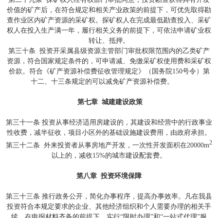
价值的矿产后，在符合规定和相关产业政策的前提下，可优先取得勘
查作业区内矿产资源的采矿权。探矿权人在完成最低勘查投入、采矿
权人在投入生产满一年，履行相关义务的前提下，可依法申请矿业权
转让、抵押。
第三十条 投资开采属县级资源主管部门审批权限范围内的乙类矿产
资源，符合国家规定条件的，可申请减、免缴采矿权使用费和采矿权
价款。符合《矿产资源补偿费征收管理规定》（国务院150号令）第
十二、十三条规定的可以减免矿产资源补偿费。
第七章 城建建设政策
第三十一条 投资从事经济适用房建设的，其建设和经营中的行政事业
性收费，减半征收，项目小区外的基础设施建设费用，由政府承担。
2
第三十二条 外来投资者从事房地产开发，一次性开发面积在20000m
以上的，减收15%的城市建设配套费。
第八章 投资环境保障
第三十三条 推行政务公开，简化办事程序，提高办事效率。凡在我县
投资符合本规定要求的企业、其他经济组织和个人需要办理的相关手
续，在申报材料齐备的前提下，实行“限时办理”和“一站式代理”服