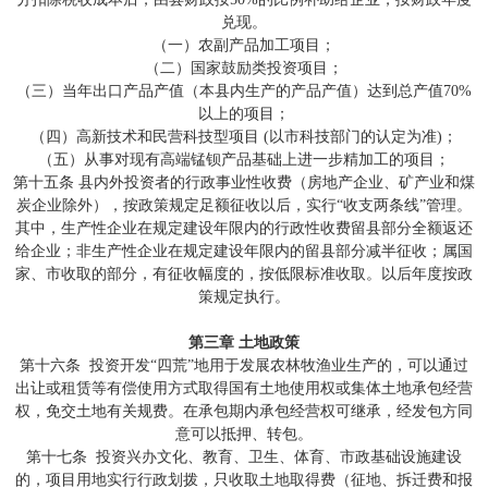
兑现。
（一）农副产品加工项目；
（二）国家鼓励类投资项目；
（三）当年出口产品产值（本县内生产的产品产值）达到总产值70%
以上的项目；
（四）高新技术和民营科技型项目 (以市科技部门的认定为准)；
（五）从事对现有高端锰钡产品基础上进一步精加工的项目；
第十五条 县内外投资者的行政事业性收费（房地产企业、矿产业和煤
炭企业除外），按政策规定足额征收以后，实行“收支两条线”管理。
其中，生产性企业在规定建设年限内的行政性收费留县部分全额返还
给企业；非生产性企业在规定建设年限内的留县部分减半征收；属国
家、市收取的部分，有征收幅度的，按低限标准收取。以后年度按政
策规定执行。
第三章 土地政策
第十六条 投资开发“四荒”地用于发展农林牧渔业生产的，可以通过
出让或租赁等有偿使用方式取得国有土地使用权或集体土地承包经营
权，免交土地有关规费。在承包期内承包经营权可继承，经发包方同
意可以抵押、转包。
第十七条 投资兴办文化、教育、卫生、体育、市政基础设施建设
的，项目用地实行行政划拨，只收取土地取得费（征地、拆迁费和报