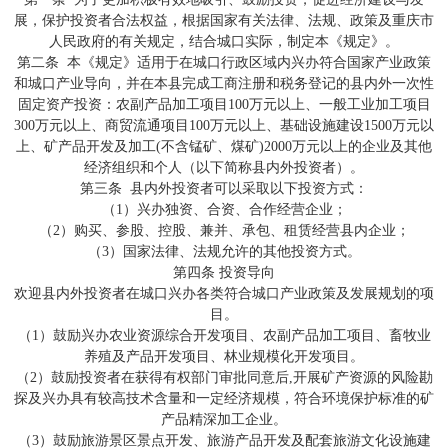
展，保护投资者合法权益，根据国家有关法律、法规、政策及重庆市
人民政府的有关规定，结合城口实际，制定本《规定》。
第二条 本《规定》适用于在城口行政区域内兴办符合国家产业政策
和城口产业导向，并在本县完成工商注册和税务登记的县内外一次性
固定资产投资：农副产品加工项目100万元以上、一般工业加工项目
300万元以上、商贸流通项目100万元以上、基础设施建设1500万元以
上、矿产品开发及加工(不含锰矿、煤矿)2000万元以上的企业及其他
经济组织和个人（以下简称县内外投资者）。
第三条 县内外投资者可以采取以下投资方式：
（1）兴办独资、合资、合作经营企业；
（2）购买、参股、控股、兼并、承包、租赁经营县内企业；
（3）国家法律、法规允许的其他投资方式。
第四条 投资导向
欢迎县内外投资者在城口兴办各类符合城口产业政策及发展规划的项
目。
（1）鼓励兴办农业资源综合开发项目、农副产品加工项目、畜牧业
养殖及产品开发项目、林业规模化开发项目。
（2）鼓励投资者在获得有权部门审批同意后,开展矿产资源的风险勘
探及兴办具有较高技术含量和一定经济规模，符合环境保护标准的矿
产品精深加工企业。
（3）鼓励旅游景区景点开发、旅游产品开发及配套旅游文化设施建