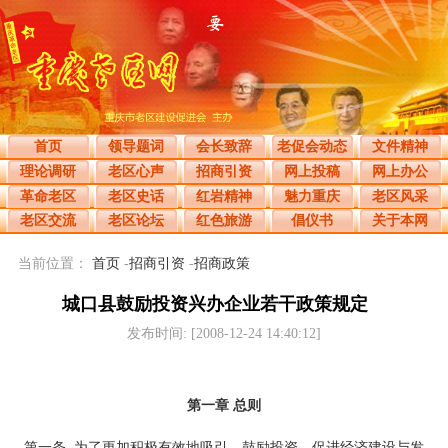
首页
领导题词
会长致辞
老促会动态
文件精神
理论调研
老区心声
招商引资
网上投稿
网上办公
革命老区
老区史话
红岩精神
魅力重庆
老区风采
老区交流
老区论坛
红色旅游
倡仪书
关于本网
当前位置：
首页
-
招商引资
-
招商政策
城口县鼓励投资兴办企业若干政策规定
发布时间: [2008-12-24 14:40:12]
第一章 总则
第一条 为了更加积极有效地吸引、鼓励投资，促进经济建设与发