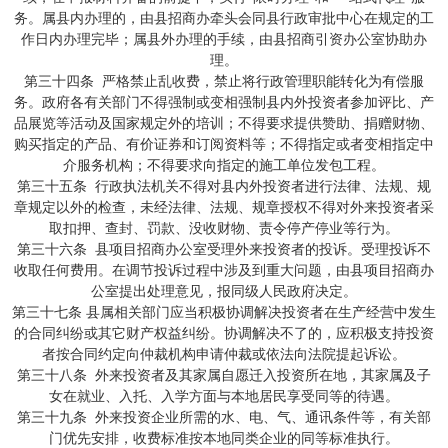
务。属县内办理的，由县招商办牵头会同县行政审批中心在规定的工
作日内办理完毕；属县外办理的手续，由县招商引资办公室协助办
理。
第三十四条 严格禁止乱收费，禁止将行政管理职能转化为有偿服
务。政府各有关部门不得强制或变相强制县内外投资者参加评比、产
品展览等活动及国家规定外的培训；不得要求提供赞助、捐赠财物、
购买指定的产品、有价证券和订阅资料等；不得指定或者变相指定中
介服务机构；不得要求向指定的施工单位发包工程。
第三十五条 行政执法机关不得对县内外投资者进行法律、法规、规
章规定以外的检查，未经法律、法规、规章授权不得对外来投资者采
取扣押、查封、罚款、没收财物、责令停产停业等行为。
第三十六条 县项目招商办公室受理外来投资者的投诉。受理投诉不
收取任何费用。在调节投诉过程中涉及到重大问题，由县项目招商办
公室提出处理意见，报同级人民政府决定。
第三十七条 县属相关部门应当积极协调解决投资者在生产经营中发生
的合同纠纷或其它财产权益纠纷。协调解决不了的，应积极支持投资
者按合同约定向仲裁机构申请仲裁或依法向法院提起诉讼。
第三十八条 外来投资者及其家属自愿迁入投资所在地，其家属及子
女在就业、入托、入学方面与本地居民享受同等的待遇。
第三十九条 外来投资企业所需的水、电、气、通讯条件等，有关部
门优先安排，收费标准按本地同类企业的同等标准执行。