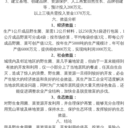
3、建立基地、创建品牌、资源保护、人工再繁自然生长、品牌创建
等，预计投入200万元。
以上三项共需投入资金1370万元。
六、效益分析
1
、经济效益：
生产1公斤成品野生菌、菜需1.2公斤鲜料，以250克为1袋进行包装，1
公斤成品野菜可分成4袋；按市场价算，平均每袋价值3元，即每公斤
成品野菌、菜可创产值12元。按年生产5000吨的生产规模计，年可创
产值6000万元，提供税收800万元，实现纯利润1000万元。
2
、社会效益：
城境内及邻近地区的野生菌、菜几乎遍地皆是，但由于一直未能得到
有效的开发和利用，仅一小部分上了当地居民的餐桌，任其自生自
灭，造成了惊人的浪费。野生菌、菜资源一旦得到较好的开发，必会
产生较大的经济效益和良好的社会效益。其生产加工企业可适度解决
当地农民就业问题，同时为广大城市居民提供大量天然绿色食品，还
能促进调整农业产业结构，加快全县脱贫致富的步伐。
3
、生态效益：
对野生食用菌、菜资源开发利用，并合理保护再繁，能够充分合理利
用荒山草坡及林地资源，保持水土、保护生态环境，发挥较好的生态
效益。
八、结论
我县野生食用菌、菜资源丰富，开发利用价值高，投资少、风险小、