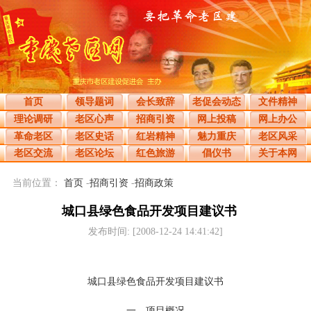
首页
领导题词
会长致辞
老促会动态
文件精神
理论调研
老区心声
招商引资
网上投稿
网上办公
革命老区
老区史话
红岩精神
魅力重庆
老区风采
老区交流
老区论坛
红色旅游
倡仪书
关于本网
当前位置：
首页
-
招商引资
-
招商政策
城口县绿色食品开发项目建议书
发布时间: [2008-12-24 14:41:42]
城口县绿色食品开发项目建议书
一、项目概况