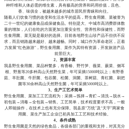
种纤维和人体必需的维生素，具有极高的营养和药用价值，且色、
香、味俱全，被越来越多的城市居民所青睐和向往。
随着人们饮食习惯的改变和生活水平的提高，野生食用菌、菜被誉为
二十一世纪的健康食品或保健食品。特别是大、中城市高消费群体数
量的增加，人们在吃的方面更加注重安全性、营养性和保健性，而野
生食用菌、菜无疑是最好的选择。目前各地野生山珍产品不但供不应
求，而且销路越来越好、越来越畅。同时，城口作为革命老区，正着
力发展“红色旅游”，野生食用菌、菜作为其特有资源，开发旅游产品
前景巨大。
2
、资源丰富
我县野生食用菌、菜品种繁多，有香椿、野竹笋、薇菜、蕨菜、侧耳
根、野葱等20多种高山天然野生菜，年可采摘15000吨以上；有野香
菇、羊肚菌、牛肝菌、包谷菌、松菌、洞菌、茶树菇、青杠菌、刷把
菌等30余种高山天然野生菌，年可采摘5000吨以上。
3
、生产工艺术简单
野生食用菌、菜加工工艺流程为：采摘→拣择→青贮→清洗→脱水→
初包装→消毒→全包装→销售。工艺简单，技术程度要求不高，一般
人即能操作，在技术上也有充分保障。我县原“万统”及“天宇”两家食
用菌、菜生产加工企业已初具加工工艺和技术经验。
4
、条件成熟
野生食用菌是天然的绿色食品，各级各部门的重视和支持，对其充分