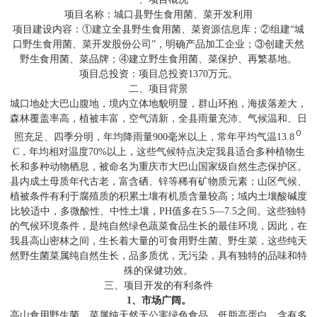
项目名称：城口县野生食用菌、菜开发利用
项目建设内容：①建立全县野生食用菌、菜资源信息库；②组建“城
口野生食用菌、菜开发股份公司”，明确产品加工企业；③创建天然
野生食用菌、菜品牌；④建立野生食用菌、菜保护、再繁基地。
项目总投资：项目总投资1370万元。
二、项目背景
城口地处大巴山腹地，境内立体地貌明显，群山环抱，海拔落差大，
森林覆盖率高，植被丰富，空气清新，全县雨量充沛、气候温和、日
０
照充足、四季分明，年均降雨量900毫米以上，常年平均气温13.8
C，年均相对温度70%以上，这些气候特点决定我县适合多种植物生
长和多种动物栖息，被命名为重庆市大巴山国家级自然生态保护区。
县内成土母质年代古老，富含硒、锌等稀有矿物质元素；山区气候、
植被条件有利于腐殖质的积累土壤有机质含量较高；域内土壤酸碱度
比较适中，多微酸性、中性土壤，PH值多在5.5—7.5之间。这些独特
的气候环境条件，是纯自然绿色蔬菜食品生长的最佳环境，因此，在
我县高山密林之间，生长着大量的可食用野生菌、野生菜，这些纯天
然野生菌菜属纯自然生长，品多质优，无污染，具有独特的品味和特
殊的保健功效。
三、项目开发的有利条件
1
、市场广阔。
高山食用野生菌、菜属纯天然无公害绿色食品，低脂高蛋白，含有多