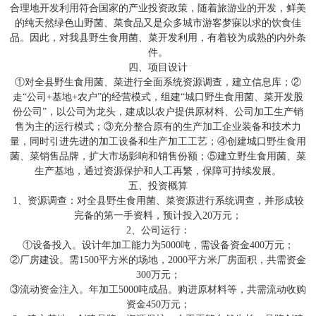
合理地开发利用符合国家的产业投资政策，随着旅游业的开发，鲜美
的纯天然绿色山野菌、菜食品又是众多城市游客梦寐以求的饮食佳
品。因此，对我县野生食用菌、菜开发利用，有着较为成熟的内外条
件。
四、项目设计
①对全县野生食用菌、菜进行全面系统资源调查，建立信息库；②
走“公司+基地+农户”的经营模式，组建“城口野生食用菌、菜开发股
份公司”，以公司为龙头，建成以农户提供原材料、公司加工生产销
售为主的运行模式；③充分整合原有的生产加工企业装备和技术力
量，同时引进先进的加工设备和生产加工工艺；④创建城口野生食用
菌、菜销售品牌，扩大市场影响和销售份额；⑤建立野生食用菌、菜
生产基地，通过资源保护和人工再繁，保障可持续发展。
五、投资概算
1、资源调查：对全县野生食用菌、菜资源进行系统调查，并形成较
完备的第一手资料，预计投入20万元；
2、公司运行：
①设备投入。设计年加工能力为5000吨，需设备资金400万元；
②厂房建设。需1500平方米的场地，2000平方米厂房面积，共需资金
300万元；
③流动资金注入。年加工5000吨成品。购进原材料等，共需流动收购
资金450万元；